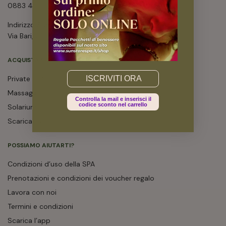
0883 400547
Indirizzo Sun Store Spa
Via Bari, 39 – Trani
ACQUISTA SUL NOSTRO SHOP
Email
Private SPA
Massaggi
Controlla la mail e inserisci il
codice sconto nel carrello
Solarium
Scarica l’app
POSSIAMO AIUTARTI?
Condizioni d’uso della SPA
Prenotazioni e condizioni dei voucher regalo
Lavora con noi
Termini e condizioni
Scarica l’app