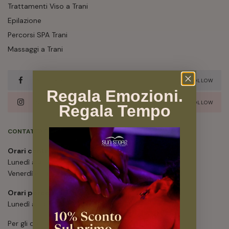
Trattamenti Viso a Trani
Epilazione
Percorsi SPA Trani
Massaggi a Trani
FACEBOOK
FOLLOW
Regala Emozioni.
INSTAGRAM
FOLLOW
Regala Tempo
CONTATTACI
Orari centro estetico
Lunedì a giovedì 08:30 – 13:00; 15.30 – 20:30
Venerdì e sabato 08:30 – 20:30 (orario continuato)
Orari percorsi benessere
Lunedì a sabato 08:30 – 20:30 (orario continuato)
Per gli ordini effettuati online