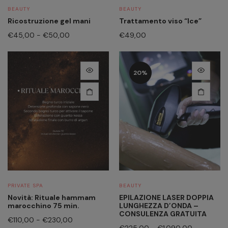
scelte
BEAUTY
BEAUTY
nella
Ricostruzione gel mani
Trattamento viso “Ice”
pagina
Fascia
€
45,00
-
€
50,00
€
49,00
del
di
prodotto
prezzo:
da
Questo
Questo
20%
€45,00
prodotto
prodotto
a
ha
ha
€50,00
più
più
varianti.
varianti.
Le
Le
opzioni
opzioni
possono
possono
essere
essere
scelte
scelte
PRIVATE SPA
BEAUTY
nella
nella
Novità: Rituale hammam
EPILAZIONE LASER DOPPIA
pagina
pagina
marocchino 75 min.
LUNGHEZZA D’ONDA –
del
del
CONSULENZA GRATUITA
Fascia
€
110,00
-
€
230,00
prodotto
prodotto
Fascia
€
225,00
-
€
1.090,00