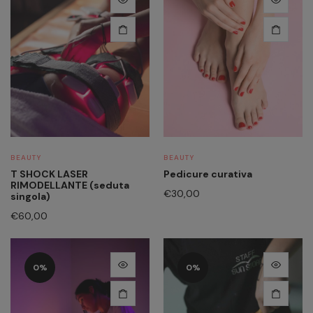
€600,00.
€530,00.
a
€100,00
BEAUTY
BEAUTY
T SHOCK LASER
Pedicure curativa
RIMODELLANTE (seduta
€
30,00
singola)
€
60,00
Questo
Questo
0%
0%
prodotto
prodotto
ha
ha
più
più