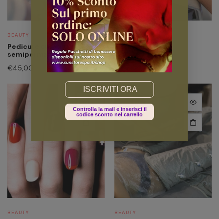
BEAUTY
BEAUTY
Pedicure curativa +
Gel mani
semipermanente piedi
€
30,00
€
45,00
Email
24%
Controlla la mail e inserisci il
codice sconto nel carrello
BEAUTY
BEAUTY