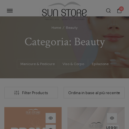
0
Home
/
Beauty
Categoria:
Beauty
Manicure & Pedicure
Viso & Corpo
Epilazione
Filter Products
Questo
prodotto
LEGGI