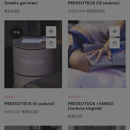
Smalto gel mani
PRESSOTECK (13 sedute)
Il
Il
€
24,00
€
390,00
€
300,00
prezzo
prezzo
originale
attuale
era:
è:
17%
€390,00.
€300,00.
BEAUTY
BEAUTY
PRESSOTECK (6 sedute)
PRESSOTECK + FANGO
(seduta singola)
Il
Il
€
180,00
€
150,00
€
79,00
prezzo
prezzo
originale
attuale
era:
è: