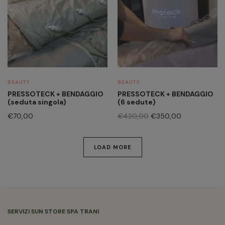
BEAUTY
BEAUTY
PRESSOTECK + BENDAGGIO
PRESSOTECK + BENDAGGIO
(seduta singola)
(6 sedute)
Il
Il
€
70,00
€
420,00
€
350,00
prezzo
prezzo
originale
attuale
era:
è:
LOAD MORE
€420,00.
€350,00.
SERVIZI SUN STORE SPA TRANI