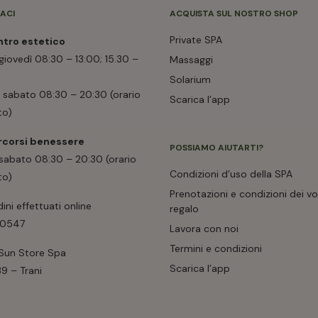
ACI
ACQUISTA SUL NOSTRO SHOP
Private SPA
ntro estetico
giovedì 08:30 – 13:00; 15.30 –
Massaggi
Solarium
e sabato 08:30 – 20:30 (orario
Scarica l’app
to)
rcorsi benessere
POSSIAMO AIUTARTI?
 sabato 08:30 – 20:30 (orario
Condizioni d’uso della SPA
to)
Prenotazioni e condizioni dei v
dini effettuati online
regalo
00547
Lavora con noi
Termini e condizioni
 Sun Store Spa
Scarica l’app
39 – Trani