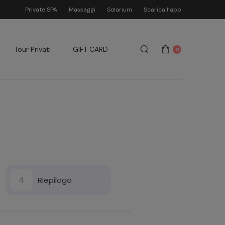
Private SPA
Massaggi
Solarium
Scarica l’app
Tour Privati
GIFT CARD
0
4
Riepilogo