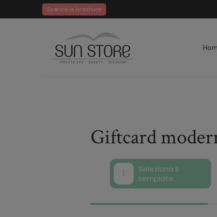
Scarica la brochure
Ho
Giftcard moder
Seleziona il
1
template