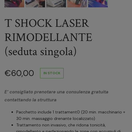
T SHOCK LASER
RIMODELLANTE
(seduta singola)
€
60,00
IN STOCK
E’ consigliato prenotare una consulenza gratuita
contattando la struttura
Pacchetto include 1 trattament0 (20 min. macchinario +
30 min. massaggio drenante localizzato)
Trattamento non invasivo, che ridona tonicità,
rimodellanto e perfezionando le zone con accumuli di