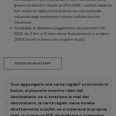
grasso localizzato. Grazie al LIPOLASER, i risultati saranno
ben visibili sin dalla prima seduta con una notevole
riduzione degli inestetismi cutanei (cellulite,buccia
d’arancia)
Possibilità di dilazione il pagamento del pacchetto IN
SEDE da 3 fino a 12 mesi senza finanziamento e a tasso
ZERO! (scorri in basso per scoprire di più)
ORDER ON WHATSAPP
Vuoi aggiungere una carta regalo? scorrendo in
basso, si possono inserire i dati del
destinatario: se si inserisce la mail del
destinatario, la carta regalo viene inviata
direttamente a lui/lei; se si inserisce la propria
mail, si riceve un PDF da inoltrare o stampare