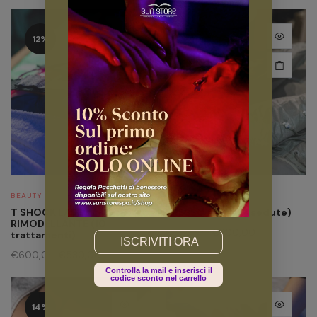
12%
24%
BEAUTY
BEAUTY
T SHOCK LASER
PRESSOTECK (13 sedute)
RIMODELLANTE (10
€
390,00
€
300,00
trattamenti)
Email
€
600,00
€
530,00
Controlla la mail e inserisci il
codice sconto nel carrello
14%