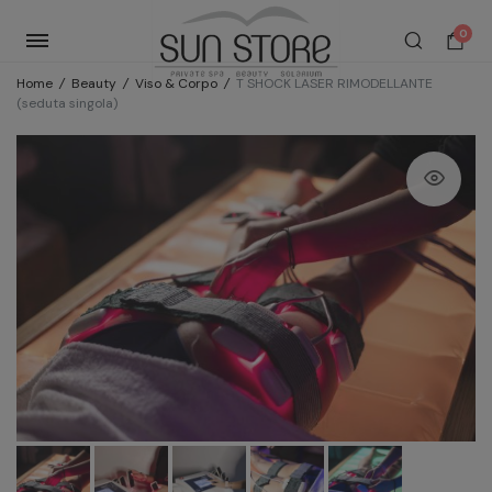
0
Home
/
Beauty
/
Viso & Corpo
/
T SHOCK LASER RIMODELLANTE
(seduta singola)