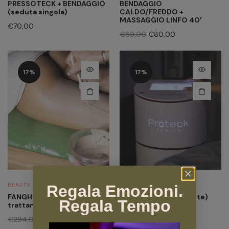
PRESSOTECK + BENDAGGIO
BENDAGGIO
(seduta singola)
CALDO/FREDDO +
MASSAGGIO LINFO 40′
€
70,00
€
89,00
€
80,00
17%
17%
BEAUTY
BEAUTY
Regala Emozioni.
FANGHI DETOSSINANTI (6
PRESSOTECK (6 sedute)
Regala Tempo
trattamenti)
€
180,00
€
150,00
€
294,00
€
245,00