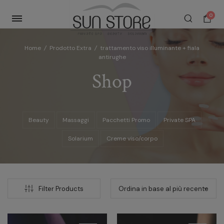
0
Home
/
Prodotto Extra
/
trattamento viso illuminante + fiala
antirughe
Shop
Beauty
Massaggi
Pacchetti Promo
Private SPA
Solarium
Creme viso/corpo
Filter Products