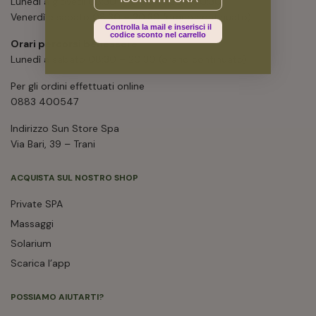
Lunedì a giovedì 08:30 – 13:00; 15.30 – 20:30
Venerdì e sabato 08:30 – 20:30 (orario continuato)
Controlla la mail e inserisci il
codice sconto nel carrello
Orari percorsi benessere
Lunedì a sabato 08:30 – 20:30 (orario continuato)
Per gli ordini effettuati online
0883 400547
Indirizzo Sun Store Spa
Via Bari, 39 – Trani
ACQUISTA SUL NOSTRO SHOP
Private SPA
Massaggi
Solarium
Scarica l’app
POSSIAMO AIUTARTI?