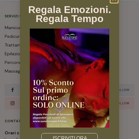
Regala Emozioni.
Regala Tempo
SERVIZI SUN STORE SPA TRANI
Manicure a Trani
Pedicure a Trani
Trattamenti Viso a Trani
Epilazione
Percorsi SPA Trani
Massaggi a Trani
FACEBOOK
FOLLOW
INSTAGRAM
FOLLOW
CONTATTACI
Orari centro estetico
Email