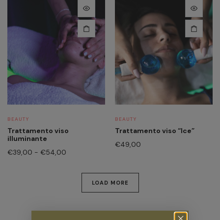
Questo
prodotto
ha
più
varianti.
Le
opzioni
possono
essere
scelte
BEAUTY
BEAUTY
nella
Trattamento viso
Trattamento viso “Ice”
pagina
illuminante
€
49,00
del
Fascia
€
39,00
-
€
54,00
prodotto
di
prezzo:
da
LOAD MORE
€39,00
a
€54,00