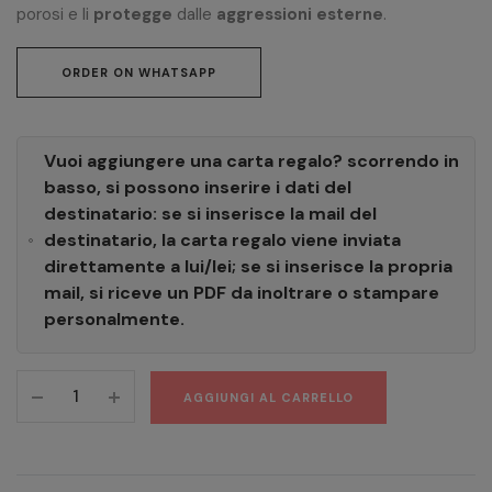
porosi e li
protegge
dalle
aggressioni esterne
.
ORDER ON WHATSAPP
Vuoi aggiungere una carta regalo? scorrendo in
basso, si possono inserire i dati del
destinatario: se si inserisce la mail del
destinatario, la carta regalo viene inviata
direttamente a lui/lei; se si inserisce la propria
mail, si riceve un PDF da inoltrare o stampare
personalmente.
Bain
AGGIUNGI AL CARRELLO
Oleo
Relax
250
ml