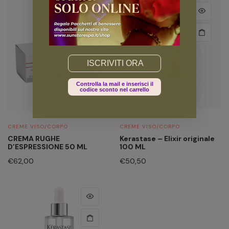
Email
Controlla la mail e inserisci il
codice sconto nel carrello
CREME VISO/CORPO
CREME VISO/CORPO
CREMA RUGHE
Kerastase – Elixir originale
D’ESPRESSIONE 50 ML
100 ML
€
62,00
€
50,50