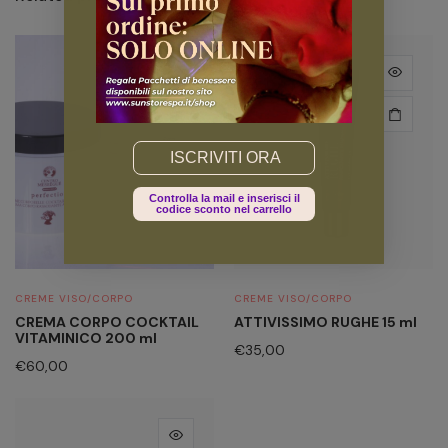
€109,50.
€90,00.
Email
Controlla la mail e inserisci il
codice sconto nel carrello
CREME VISO/CORPO
CREME VISO/CORPO
CREMA CORPO COCKTAIL
ATTIVISSIMO RUGHE 15 ml
VITAMINICO 200 ml
€
35,00
€
60,00