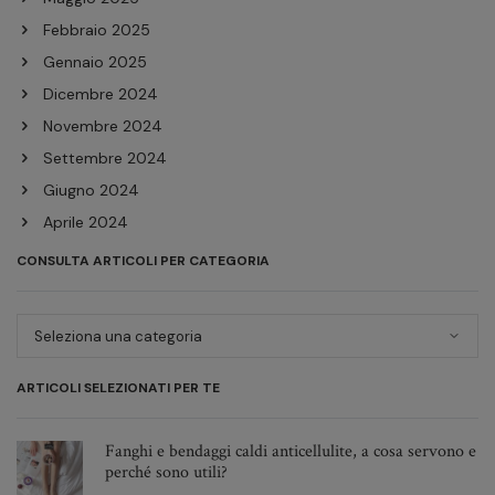
Febbraio 2025
Gennaio 2025
Dicembre 2024
Novembre 2024
Settembre 2024
Giugno 2024
Aprile 2024
Febbraio 2024
CONSULTA ARTICOLI PER CATEGORIA
Dicembre 2023
Novembre 2023
Consulta
articoli
Ottobre 2023
per
Giugno 2023
ARTICOLI SELEZIONATI PER TE
categoria
Maggio 2023
Febbraio 2023
Fanghi e bendaggi caldi anticellulite, a cosa servono e
perché sono utili?
Dicembre 2022