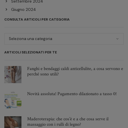
Settembre 2024
Giugno 2024
Aprile 2024
CONSULTA ARTICOLI PER CATEGORIA
Febbraio 2024
Dicembre 2023
Novembre 2023
Ottobre 2023
ARTICOLI SELEZIONATI PER TE
Giugno 2023
Maggio 2023
Fanghi e bendaggi caldi anticellulite, a cosa servono e
perché sono utili?
Febbraio 2023
Dicembre 2022
Ottobre 2022
Novità assoluta! Pagamento dilazionato a tasso 0!
Settembre 2022
Agosto 2022
Giugno 2022
Maderoterapia: che cos’è e a che cosa serve il
massaggio con i rulli di legno?
Maggio 2022