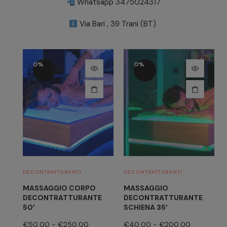
Whatsapp 3475024317
Via Bari , 39 Trani (BT)
0%
0%
DECONTRATTURANTI
DECONTRATTURANTI
MASSAGGIO CORPO
MASSAGGIO
DECONTRATTURANTE
DECONTRATTURANTE
50′
SCHIENA 35′
€
50,00
-
€
250,00
€
40,00
-
€
200,00