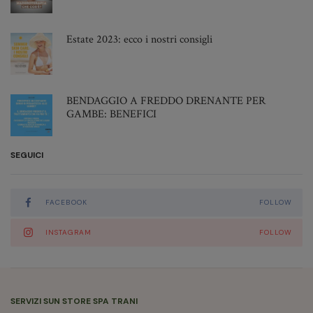
Aprile 2022
Marzo 2022
Estate 2023: ecco i nostri consigli
Febbraio 2022
Gennaio 2022
Novembre 2021
BENDAGGIO A FREDDO DRENANTE PER
GAMBE: BENEFICI
Ottobre 2021
Settembre 2021
SEGUICI
Agosto 2021
Luglio 2021
Giugno 2021
FACEBOOK
FOLLOW
Maggio 2021
INSTAGRAM
FOLLOW
Aprile 2021
Marzo 2021
Gennaio 2021
Novembre 2020
SERVIZI SUN STORE SPA TRANI