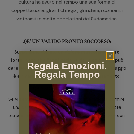
cultura ha avuto nel tempo una sua forma di
coppettazione: gli antichi egizi, gli indiani, i coreani, i
vietnamiti e molte popolazioni del Sudamerica.
2)E’ UN VALIDO PRONTO SOCCORSO:
Supponiamo abbiate
un dolore muscolare molto
forte: ecco che l’applicazione delle coppette può
Regala Emozioni.
dare sollievo in tempi brevi.
Logicamente il massaggio
Regala Tempo
è e rimane il perfetto complemento al trattamento.
3)ANSIOLITICO NATURALE:
Se vi sentite tesi, nervosi, ansiosi o fate fatica a dormire,
una particolare stimolazione attraverso le coppette
aiuta a riequilibrare il flusso sanguigno, energetico e con
esso lo Shen, il nostro spirito.