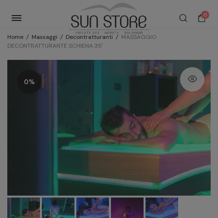
0
Home
/
Massaggi
/
Decontratturanti
/
MASSAGGIO
DECONTRATTURANTE SCHIENA 35′
0%