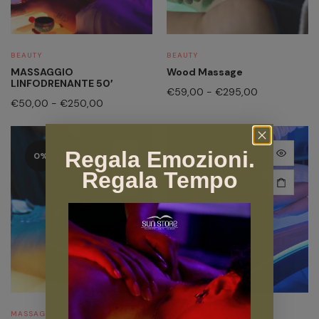
BEAUTY
BEAUTY
MASSAGGIO
Wood Massage
LINFODRENANTE 50′
€
59,00
-
€
295,00
€
50,00
-
€
250,00
Regala Emozioni.
0%
0%
Regala Tempo
MASSAGGI
DECONTRATTURANTI