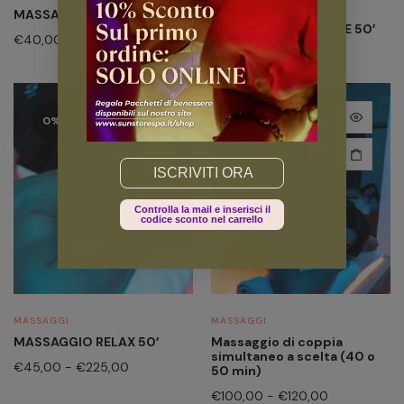
MASSAGGIO SVEDESE 40′
MASSAGGIO CORPO
DECONTRATTURANTE 50′
€
40,00
-
€
200,00
€
50,00
-
€
250,00
0%
Email
Controlla la mail e inserisci il
codice sconto nel carrello
MASSAGGI
MASSAGGI
MASSAGGIO RELAX 50′
Massaggio di coppia
simultaneo a scelta (40 o
€
45,00
-
€
225,00
50 min)
€
100,00
-
€
120,00