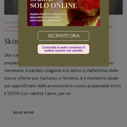
09/09/2022
BEAUTY
,
CURIOSITÀ
,
ESTETICA GENERALE
,
LIFESTYLE
,
SKINCARE
,
SOLARIUM
,
TRATTAMENTI CORPO
,
TRATTAMENTI VISO
Email
Skin care routine post vacanze
Controlla la mail e inserisci il
codice sconto nel carrello
Skin care routine post vacanze: rigenera la tua pelle e
preparati al cambio di stagione! Le vacanze estive sono
terminate, il cambio stagione è in arrivo e, nell’attesa delle
nuove offerte per l’autunno e l’inverno, è il momento ideale
per approfittare delle promozioni in corso acquistabili entro
il 30/09 con validità 1 anno, per un
READ MORE