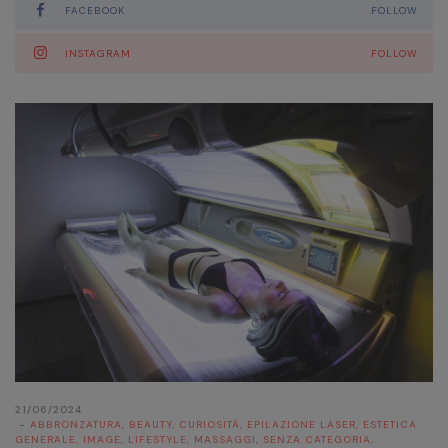
Maggio 2021
FACEBOOK
FOLLOW
Aprile 2021
INSTAGRAM
FOLLOW
Marzo 2021
Gennaio 2021
Novembre 2020
Ottobre 2020
Settembre 2020
Agosto 2020
Luglio 2020
Marzo 2020
Gennaio 2020
21/06/2024
ABBRONZATURA
,
BEAUTY
,
CURIOSITÀ
,
EPILAZIONE LASER
,
ESTETICA
GENERALE
,
IMAGE
,
LIFESTYLE
,
MASSAGGI
,
SENZA CATEGORIA
,