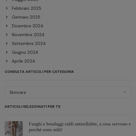
Febbraio 2025
Gennaio 2025
Dicembre 2024
Novembre 2024
Settembre 2024
Giugno 2024
Aprile 2024
Febbraio 2024
CONSULTA ARTICOLI PER CATEGORIA
Dicembre 2023
Novembre 2023
Consulta
articoli
Ottobre 2023
per
Giugno 2023
ARTICOLI SELEZIONATI PER TE
categoria
Maggio 2023
Febbraio 2023
Fanghi e bendaggi caldi anticellulite, a cosa servono e
perché sono utili?
Dicembre 2022