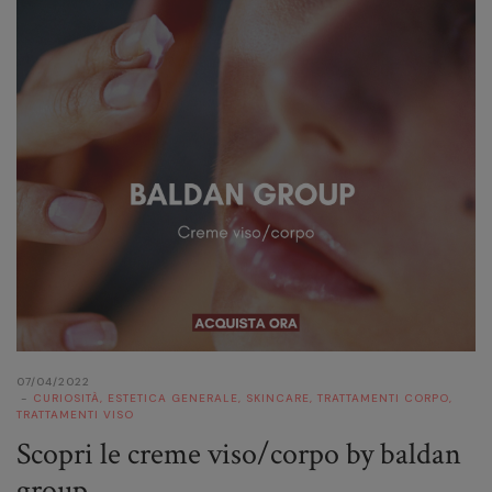
07/04/2022
CURIOSITÀ
,
ESTETICA GENERALE
,
SKINCARE
,
TRATTAMENTI CORPO
,
TRATTAMENTI VISO
Scopri le creme viso/corpo by baldan
group