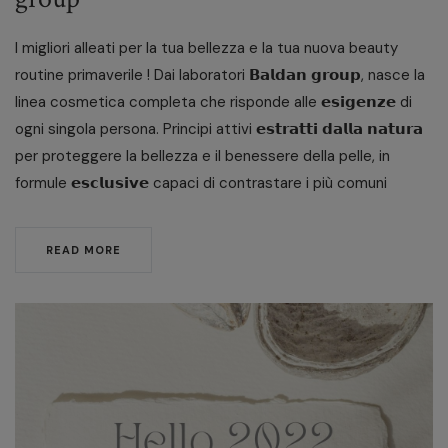
I migliori alleati per la tua bellezza e la tua nuova beauty
routine primaverile ! Dai laboratori 𝗕𝗮𝗹𝗱𝗮𝗻 𝗴𝗿𝗼𝘂𝗽, nasce la
linea cosmetica completa che risponde alle 𝗲𝘀𝗶𝗴𝗲𝗻𝘇𝗲 di
ogni singola persona. Principi attivi 𝗲𝘀𝘁𝗿𝗮𝘁𝘁𝗶 𝗱𝗮𝗹𝗹𝗮 𝗻𝗮𝘁𝘂𝗿𝗮
per proteggere la bellezza e il benessere della pelle, in
formule 𝗲𝘀𝗰𝗹𝘂𝘀𝗶𝘃𝗲 capaci di contrastare i più comuni
READ MORE