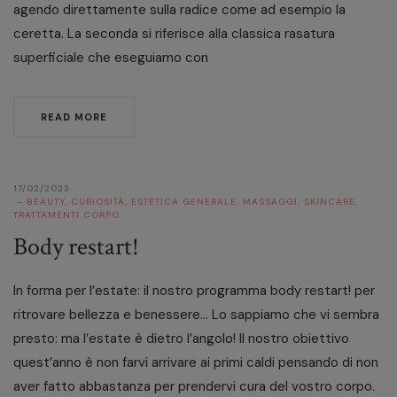
agendo direttamente sulla radice come ad esempio la
ceretta. La seconda si riferisce alla classica rasatura
superficiale che eseguiamo con
READ MORE
17/02/2023
BEAUTY
,
CURIOSITÀ
,
ESTETICA GENERALE
,
MASSAGGI
,
SKINCARE
,
TRATTAMENTI CORPO
Body restart!
In forma per l’estate: il nostro programma body restart! per
ritrovare bellezza e benessere… Lo sappiamo che vi sembra
presto: ma l’estate è dietro l’angolo! Il nostro obiettivo
quest’anno è non farvi arrivare ai primi caldi pensando di non
aver fatto abbastanza per prendervi cura del vostro corpo.