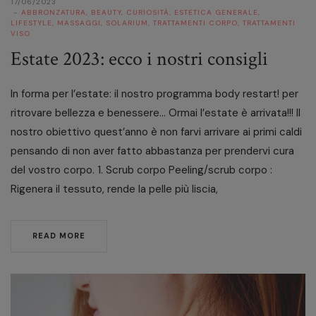
17/06/2023
ABBRONZATURA
,
BEAUTY
,
CURIOSITÀ
,
ESTETICA GENERALE
,
LIFESTYLE
,
MASSAGGI
,
SOLARIUM
,
TRATTAMENTI CORPO
,
TRATTAMENTI
VISO
Estate 2023: ecco i nostri consigli
In forma per l’estate: il nostro programma body restart! per
ritrovare bellezza e benessere… Ormai l’estate è arrivata!!! Il
nostro obiettivo quest’anno è non farvi arrivare ai primi caldi
pensando di non aver fatto abbastanza per prendervi cura
del vostro corpo. 1. Scrub corpo Peeling/scrub corpo :
Rigenera il tessuto, rende la pelle più liscia,
READ MORE