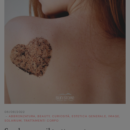
06/08/2022
ABBRONZATURA
,
BEAUTY
,
CURIOSITÀ
,
ESTETICA GENERALE
,
IMAGE
,
SOLARIUM
,
TRATTAMENTI CORPO