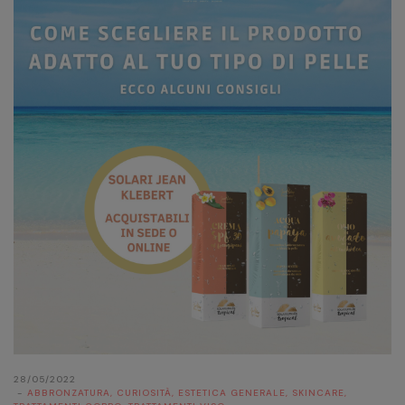
28/05/2022
ABBRONZATURA
,
CURIOSITÀ
,
ESTETICA GENERALE
,
SKINCARE
,