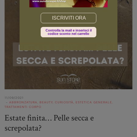
Email
Controlla la mail e inserisci il
codice sconto nel carrello
11/09/2021
ABBRONZATURA
,
BEAUTY
,
CURIOSITÀ
,
ESTETICA GENERALE
,
TRATTAMENTI CORPO
Estate finita… Pelle secca e
screpolata?