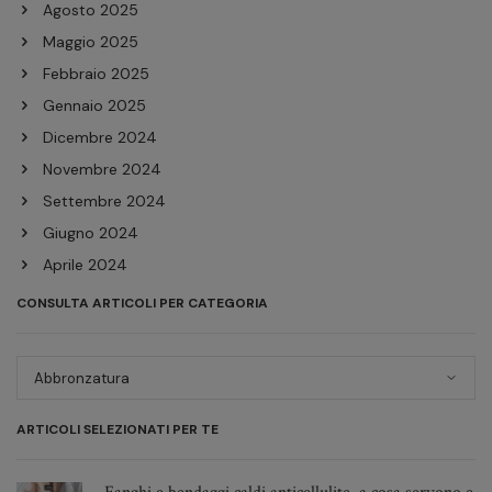
Agosto 2025
Maggio 2025
Febbraio 2025
Gennaio 2025
Dicembre 2024
Novembre 2024
Settembre 2024
Giugno 2024
Aprile 2024
Febbraio 2024
CONSULTA ARTICOLI PER CATEGORIA
Dicembre 2023
Novembre 2023
Consulta
articoli
Ottobre 2023
per
Giugno 2023
ARTICOLI SELEZIONATI PER TE
categoria
Maggio 2023
Febbraio 2023