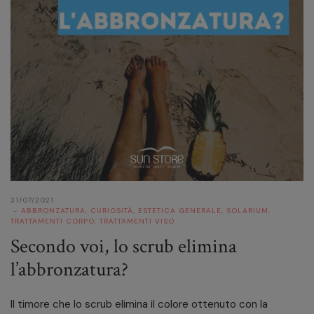
31/07/2021
ABBRONZATURA
,
CURIOSITÀ
,
ESTETICA GENERALE
,
SOLARIUM
,
TRATTAMENTI CORPO
,
TRATTAMENTI VISO
Secondo voi, lo scrub elimina
l’abbronzatura?
Il timore che lo scrub elimina il colore ottenuto con la