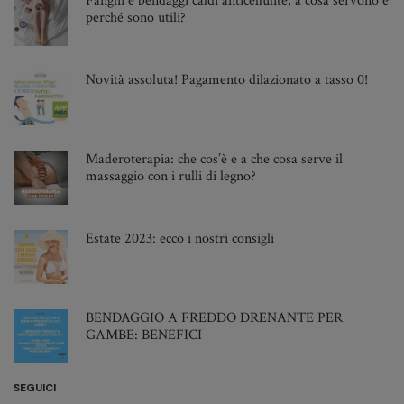
Fanghi e bendaggi caldi anticellulite, a cosa servono e
perché sono utili?
Dicembre 2022
Ottobre 2022
Settembre 2022
Novità assoluta! Pagamento dilazionato a tasso 0!
Agosto 2022
Giugno 2022
Maggio 2022
Maderoterapia: che cos’è e a che cosa serve il
massaggio con i rulli di legno?
Aprile 2022
Marzo 2022
Febbraio 2022
Estate 2023: ecco i nostri consigli
Gennaio 2022
Novembre 2021
Ottobre 2021
BENDAGGIO A FREDDO DRENANTE PER
GAMBE: BENEFICI
Settembre 2021
Agosto 2021
SEGUICI
Luglio 2021