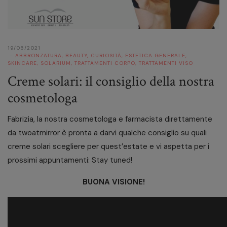
19/06/2021
ABBRONZATURA
,
BEAUTY
,
CURIOSITÀ
,
ESTETICA GENERALE
,
SKINCARE
,
SOLARIUM
,
TRATTAMENTI CORPO
,
TRATTAMENTI VISO
Creme solari: il consiglio della nostra
cosmetologa
Fabrizia, la nostra cosmetologa e farmacista direttamente
da twoatmirror è pronta a darvi qualche consiglio su quali
creme solari scegliere per quest’estate e vi aspetta per i
prossimi appuntamenti: Stay tuned!
BUONA VISIONE!