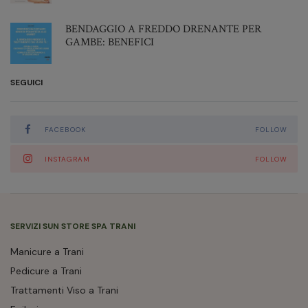
Novembre 2021
Ottobre 2021
BENDAGGIO A FREDDO DRENANTE PER
GAMBE: BENEFICI
Settembre 2021
Agosto 2021
SEGUICI
Luglio 2021
Giugno 2021
Maggio 2021
FACEBOOK
FOLLOW
Aprile 2021
INSTAGRAM
FOLLOW
Marzo 2021
Gennaio 2021
Novembre 2020
Ottobre 2020
SERVIZI SUN STORE SPA TRANI
Settembre 2020
Manicure a Trani
Agosto 2020
Pedicure a Trani
Luglio 2020
Trattamenti Viso a Trani
Marzo 2020