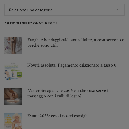
Novembre 2023
Ottobre 2023
Giugno 2023
ARTICOLI SELEZIONATI PER TE
Maggio 2023
Febbraio 2023
Fanghi e bendaggi caldi anticellulite, a cosa servono e
perché sono utili?
Dicembre 2022
Ottobre 2022
Settembre 2022
Novità assoluta! Pagamento dilazionato a tasso 0!
Agosto 2022
Giugno 2022
Maggio 2022
Maderoterapia: che cos’è e a che cosa serve il
massaggio con i rulli di legno?
Aprile 2022
Marzo 2022
Febbraio 2022
Estate 2023: ecco i nostri consigli
Gennaio 2022